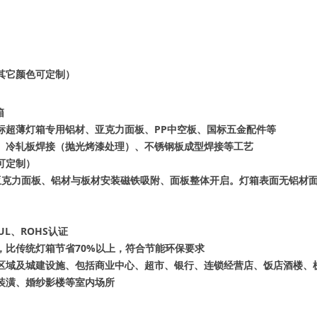
其它颜色可定制）
箱
标超薄灯箱专用铝材、亚克力面板、PP中空板、国标五金配件等
、冷轧板焊接（抛光烤漆处理）、不锈钢板成型焊接等工艺
可定制）
用亚克力面板、铝材与板材安装磁铁吸附、面板整体开启。灯箱表面无铝材
UL、ROHS认证
，比传统灯箱节省70%以上，符合节能环保要求
区域及城建设施、包括商业中心、超市、银行、连锁经营店、饭店酒楼、
装潢、婚纱影楼等室内场所