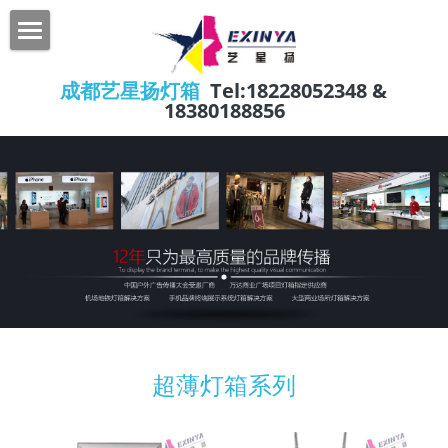
×
博客分类
首页
成都艺星扬灯箱 
Tel:18228052348 & 
所有博客分类
18380188856
公司简介
行业动态
产品展示
新闻资讯
超薄灯箱系列
磁吸灯箱系列
经典案例
公司新闻
背光源灯箱系列
行业动态
联系我们
点餐灯箱系列
超薄灯箱系列
水晶灯箱系列
户外吸塑灯箱系列