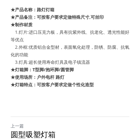
★产品名称：路灯灯箱
★产品备注：可按客户要求定做特殊尺寸,可丝印
★制作材质 
　1.灯片:进口压克力板，具有抗紫外线、抗老化、透光性能好
等优点
　2.外框:优质铝合金型材，表面氧化处理，防锈、防腐、抗氧
化的功能
　3.灯具:超长使用寿命灯具及电子镇流器
★灯箱脚：T型脚/抱环脚/圆管脚
★使用场所：户外电杆 路灯
★灯箱特点：可按客户要求定做个性化造型
上一篇
圆型吸塑灯箱