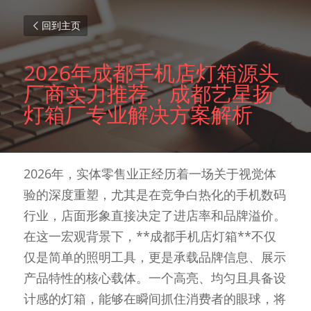
回到主页
2026年成都手机店灯箱源头
厂商实力推荐，成都艺星扬
灯箱厂专业解决方案解析
2026年，实体零售业正经历着一场关于视觉体
验的深度重塑，尤其是在竞争白热化的手机数码
行业，店面形象直接决定了进店率和品牌溢价。
在这一宏观背景下，**成都手机店灯箱**不仅
仅是简单的照明工具，更是承载品牌信息、展示
产品特性的核心载体。一个高亮、均匀且具备设
计感的灯箱，能够在瞬间抓住消费者的眼球，将